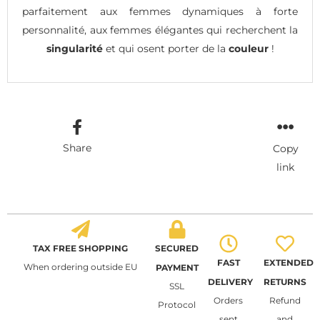
parfaitement aux femmes dynamiques à forte
personnalité, aux femmes élégantes qui recherchent la
singularité
et qui osent porter de la
couleur
!
Share
Copy
link
TAX FREE SHOPPING
SECURED
FAST
EXTENDED
When ordering outside EU
PAYMENT
DELIVERY
RETURNS
SSL
Orders
Refund
Protocol
sent
and