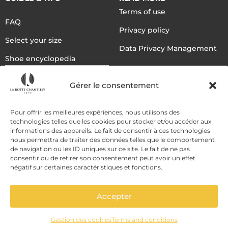
Terms of use
FAQ
Privacy policy
Select your size
Data Privacy Management
Shoe encyclopedia
English
Gérer le consentement
DELIVERY METHODS
Pour offrir les meilleures expériences, nous utilisons des
technologies telles que les cookies pour stocker et/ou accéder aux
informations des appareils. Le fait de consentir à ces technologies
nous permettra de traiter des données telles que le comportement
PAYMENT METHODS
de navigation ou les ID uniques sur ce site. Le fait de ne pas
consentir ou de retirer son consentement peut avoir un effet
négatif sur certaines caractéristiques et fonctions.
Accepter
Gestion des cookies
Terms and conditions