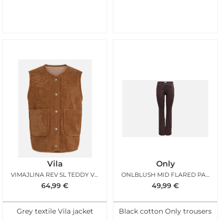
Vila
Only
VIMAJLINA REV SL TEDDY VEST BIRCH NUTHATCH
ONLBLUSH MID FLARED PANT BLACK COFFEE L30
64,99
€
49,99
€
Grey textile Vila jacket
Black cotton Only trousers