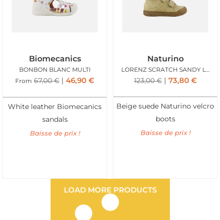
Biomecanics
Naturino
BONBON BLANC MULTI
LORENZ SCRATCH SANDY LOVE
46,90
€
73,80
€
67,00
€
123,00
€
From
Beige suede Naturino velcro
White leather Biomecanics
boots
sandals
Baisse de prix !
Baisse de prix !
LOAD MORE PRODUCTS