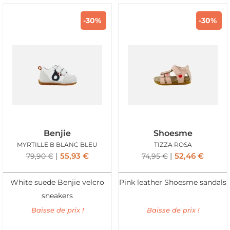
-30%
-30%
Benjie
Shoesme
MYRTILLE B BLANC BLEU
TIZZA ROSA
55,93
€
52,46
€
79,90
€
74,95
€
White suede Benjie velcro
Pink leather Shoesme sandals
sneakers
Baisse de prix !
Baisse de prix !