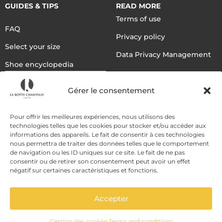
GUIDES & TIPS
READ MORE
Terms of use
FAQ
Privacy policy
Select your size
Data Privacy Management
Shoe encyclopedia
English
Gérer le consentement
DELIVERY METHODS
Pour offrir les meilleures expériences, nous utilisons des
technologies telles que les cookies pour stocker et/ou accéder aux
informations des appareils. Le fait de consentir à ces technologies
nous permettra de traiter des données telles que le comportement
PAYMENT METHODS
de navigation ou les ID uniques sur ce site. Le fait de ne pas
consentir ou de retirer son consentement peut avoir un effet
négatif sur certaines caractéristiques et fonctions.
Accepter
Gestion des cookies
Terms and conditions