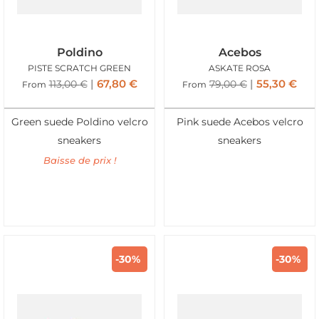
Poldino
Acebos
PISTE SCRATCH GREEN
ASKATE ROSA
67,80
€
55,30
€
113,00
€
79,00
€
From
From
Green suede Poldino velcro
Pink suede Acebos velcro
sneakers
sneakers
Baisse de prix !
-30%
-30%