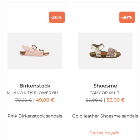
-30%
-30%
Birkenstock
Shoesme
MILANO KIDS FLOWER BUCKLE ROSE
TAMY OR MULTI
49,00
€
56,00
€
70,00
€
80,00
€
Pink Birkenstock sandals
Gold leather Shoesme sandals
Baisse de prix !