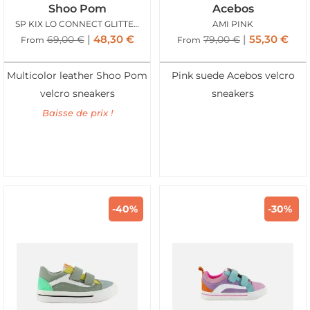
Shoo Pom
Acebos
SP KIX LO CONNECT GLITTER MULTI
AMI PINK
48,30
€
55,30
€
69,00
€
79,00
€
From
From
Multicolor leather Shoo Pom
Pink suede Acebos velcro
velcro sneakers
sneakers
Baisse de prix !
-40%
-30%