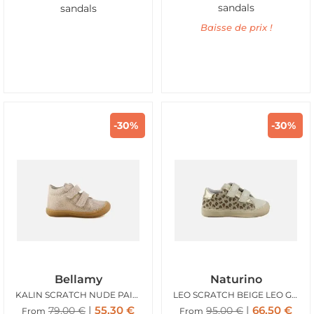
sandals
sandals
Baisse de prix !
-30%
-30%
Bellamy
Naturino
KALIN SCRATCH NUDE PAILLETTE
LEO SCRATCH BEIGE LEO GLITTER
55,30
€
66,50
€
79,00
€
95,00
€
From
From