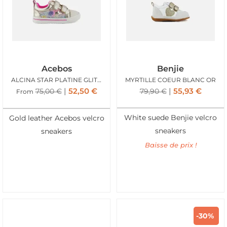
Acebos
Benjie
ALCINA STAR PLATINE GLITTER
MYRTILLE COEUR BLANC OR
52,50
€
55,93
€
75,00
€
79,90
€
From
White suede Benjie velcro
Gold leather Acebos velcro
sneakers
sneakers
Baisse de prix !
-30%