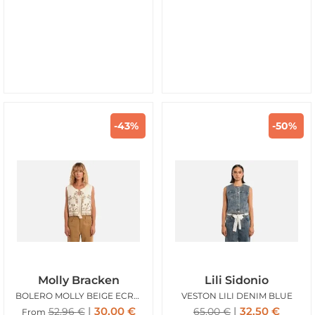
-43%
-50%
Molly Bracken
Lili Sidonio
BOLERO MOLLY BEIGE ECRU BRODEE
VESTON LILI DENIM BLUE
30,00
€
32,50
€
52,96
€
65,00
€
From