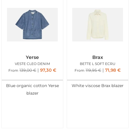
Yerse
Brax
VESTE CLEO DENIM
BETTE L SOFT ECRU
97,30
€
71,98
€
139,00
€
119,95
€
From
From
Blue organic cotton Yerse
White viscose Brax blazer
blazer