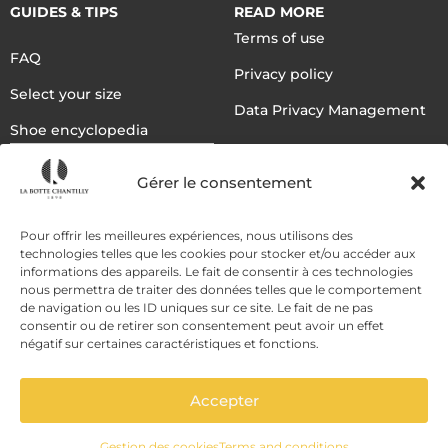
GUIDES & TIPS
READ MORE
Terms of use
FAQ
Privacy policy
Select your size
Data Privacy Management
Shoe encyclopedia
English
Gérer le consentement
DELIVERY METHODS
Pour offrir les meilleures expériences, nous utilisons des
technologies telles que les cookies pour stocker et/ou accéder aux
informations des appareils. Le fait de consentir à ces technologies
nous permettra de traiter des données telles que le comportement
PAYMENT METHODS
de navigation ou les ID uniques sur ce site. Le fait de ne pas
consentir ou de retirer son consentement peut avoir un effet
négatif sur certaines caractéristiques et fonctions.
Accepter
Gestion des cookies
Terms and conditions