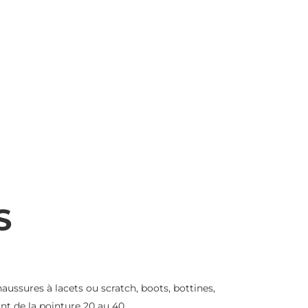
S
ussures à lacets ou scratch, boots, bottines,
ant de la pointure 20 au 40.