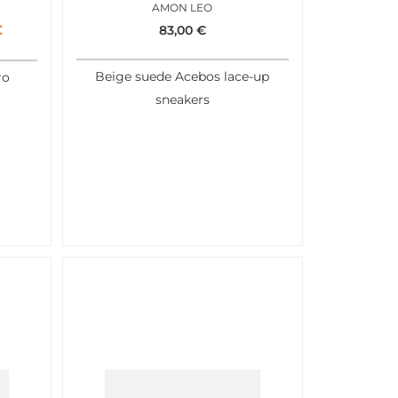
AMON LEO
€
83,00
€
Beige suede Acebos lace-up
ro
sneakers