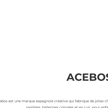
ACEBO
ebos est une marque espagnole créative qui fabrique de jolies cha
sandales, ballerines colorées et en cuir, pour enf