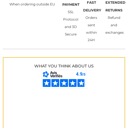
FAST
EXTENDED
When ordering outside EU
PAYMENT
DELIVERY
RETURNS
SSL
Orders
Refund
Protocol
sent
and
and 3D
within
exchanges
Secure
24H
WHAT YOU THINK ABOUT US