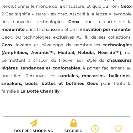
révolutionner le monde de la chaussure. Et quid du nom
Geox
?
Geo
signifie « terre » en grec. Associé à la lettre
X
, symbole
des nouvelles technologies,
Geox
joue la carte de la
modernité
dans la chaussure et de l’
innovation permanente
.
Geox, ou technologies exclusives Au fil de ses collections,
Geox
invente et développe de nombreuses
technologies
(Amphibiox, Aerantis™, Modual, Nebula, Nexside™)
, qui
permettent à chacun de trouver son style de
chaussures
légères, tendances et confortables
, à porter facilement au
quotidien. Retrouvez les
sandales, mocassins, ballerines,
sneakers, boots, bottes et bottines Geox
pour toute la
famille à
La Botte Chantilly
!
TAX FREE SHOPPING
SECURED