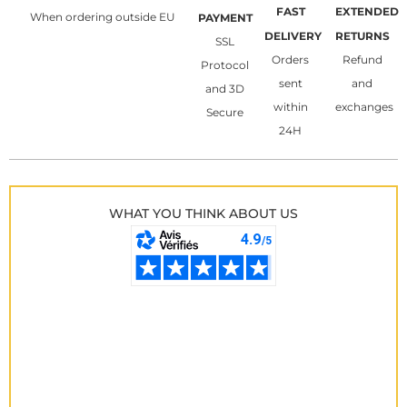
FAST
EXTENDED
When ordering outside EU
PAYMENT
DELIVERY
RETURNS
SSL
Orders
Refund
Protocol
sent
and
and 3D
within
exchanges
Secure
24H
WHAT YOU THINK ABOUT US