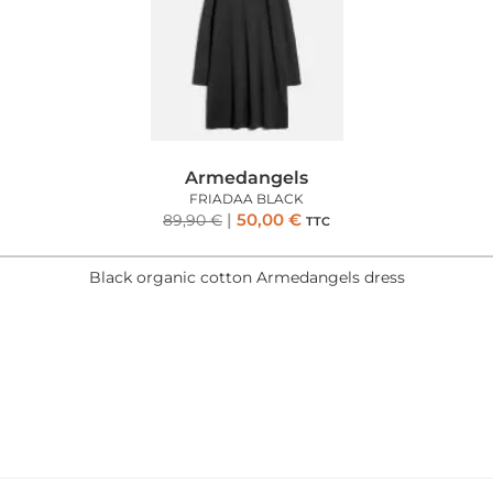
Armedangels
FRIADAA BLACK
50,00
€
89,90
€
TTC
Black organic cotton Armedangels dress