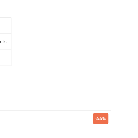
cts
-44%