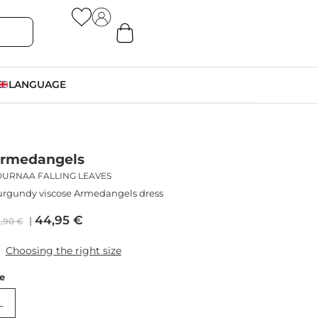
LANGUAGE
rmedangels
DURNAA FALLING LEAVES
rgundy viscose Armedangels dress
44,95
€
9,90
€
Choosing the right size
ze
L