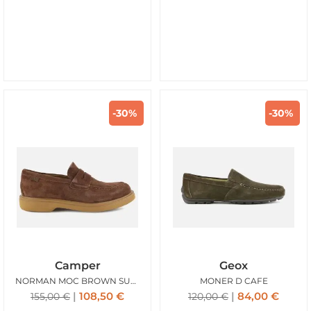
-30%
-30%
Camper
Geox
NORMAN MOC BROWN SUEDE
MONER D CAFE
108,50
€
84,00
€
155,00
€
120,00
€