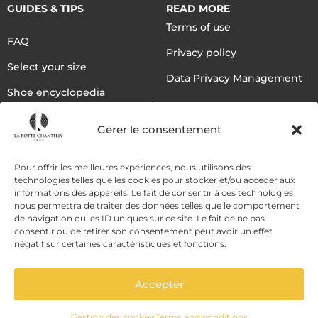
GUIDES & TIPS
READ MORE
Terms of use
FAQ
Privacy policy
Select your size
Data Privacy Management
Shoe encyclopedia
English
Gérer le consentement
DELIVERY METHODS
Pour offrir les meilleures expériences, nous utilisons des
technologies telles que les cookies pour stocker et/ou accéder aux
informations des appareils. Le fait de consentir à ces technologies
nous permettra de traiter des données telles que le comportement
PAYMENT METHODS
de navigation ou les ID uniques sur ce site. Le fait de ne pas
consentir ou de retirer son consentement peut avoir un effet
négatif sur certaines caractéristiques et fonctions.
Accepter
Gestion des cookies
Terms and conditions