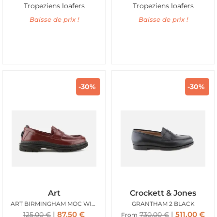
Tropeziens loafers
Tropeziens loafers
Baisse de prix !
Baisse de prix !
-30%
-30%
Art
Crockett & Jones
ART BIRMINGHAM MOC WINE
GRANTHAM 2 BLACK
87,50
€
511,00
€
125,00
€
730,00
€
From