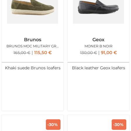
Brunos
Geox
BRUNOS MOC MILITARY GREEN
MONER B NOIR
115,50
€
91,00
€
165,00
€
130,00
€
Khaki suede Brunos loafers
Black leather Geox loafers
-30%
-30%