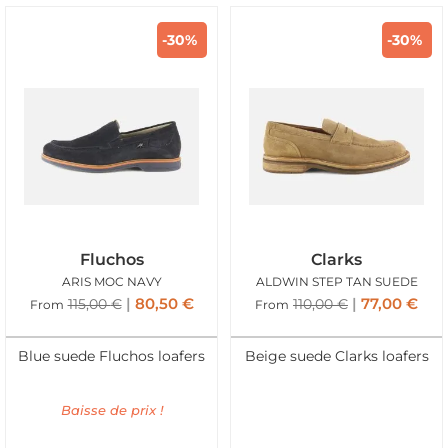
-30%
-30%
Fluchos
Clarks
ARIS MOC NAVY
ALDWIN STEP TAN SUEDE
80,50
€
77,00
€
115,00
€
110,00
€
From
From
Blue suede Fluchos loafers
Beige suede Clarks loafers
Baisse de prix !