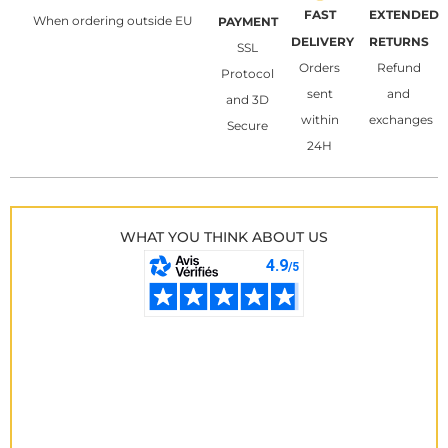
FAST
EXTENDED
When ordering outside EU
PAYMENT
DELIVERY
RETURNS
SSL
Orders
Refund
Protocol
sent
and
and 3D
within
exchanges
Secure
24H
WHAT YOU THINK ABOUT US