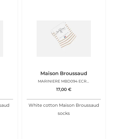
Maison Broussaud
IS
MARINIERE MBD094 ECRU OR
17,00
€
saud
White cotton Maison Broussaud
socks