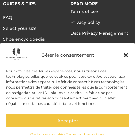
GUIDES & TIPS
READ MORE
Terms of use
FAQ
Privacy policy
Select your size
Data Privacy Management
Shoe encyclopedia
English
Gérer le consentement
DELIVERY METHODS
Pour offrir les meilleures expériences, nous utilisons des
technologies telles que les cookies pour stocker et/ou accéder aux
informations des appareils. Le fait de consentir à ces technologies
nous permettra de traiter des données telles que le comportement
PAYMENT METHODS
de navigation ou les ID uniques sur ce site. Le fait de ne pas
consentir ou de retirer son consentement peut avoir un effet
négatif sur certaines caractéristiques et fonctions.
Accepter
Gestion des cookies
Terms and conditions