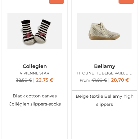
Collegien
Bellamy
VIVIENNE STAR
TITOUNETTE BEIGE PAILLETTES
22,75
€
28,70
€
32,50
€
41,00
€
From
Black cotton canvas
Beige textile Bellamy high
Collégien slippers-socks
slippers