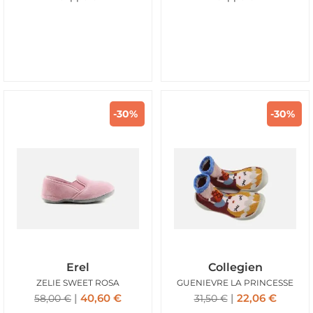
-30%
-30%
Erel
Collegien
ZELIE SWEET ROSA
GUENIEVRE LA PRINCESSE
40,60
€
22,06
€
58,00
€
31,50
€