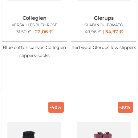
Collegien
Glerups
VERSAILLES BLEU ROSE
GLADINOU TOMATO
22,06
€
34,97
€
31,50
€
49,96
€
Blue cotton canvas Collégien
Red wool Glerups low slippers
slippers-socks
-40%
-30%