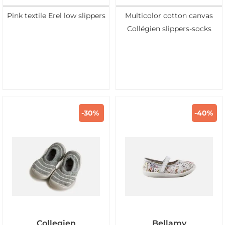
Pink textile Erel low slippers
Multicolor cotton canvas
Collégien slippers-socks
-30%
-40%
Collegien
Bellamy