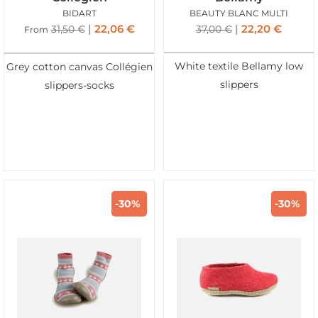
BIDART
BEAUTY BLANC MULTI
22,06
€
22,20
€
31,50
€
37,00
€
From
White textile Bellamy low
Grey cotton canvas Collégien
slippers
slippers-socks
-30%
-30%