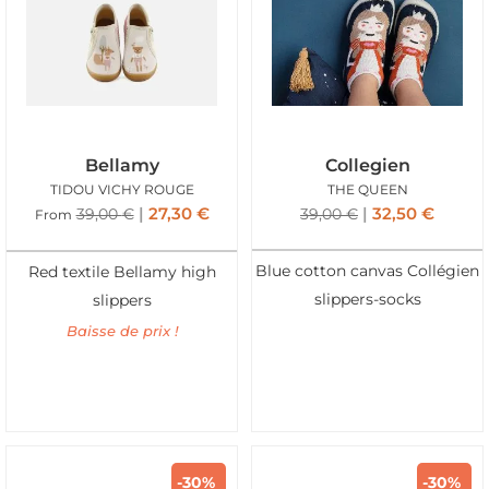
Bellamy
Collegien
TIDOU VICHY ROUGE
THE QUEEN
27,30
€
32,50
€
39,00
€
39,00
€
From
Blue cotton canvas Collégien
Red textile Bellamy high
slippers-socks
slippers
Baisse de prix !
-30%
-30%