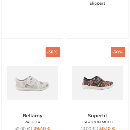
slippers
-30%
-30%
Bellamy
Superfit
PALMITA
CARTOON MULTI
29,40
€
30,10
€
42,00
€
43,00
€