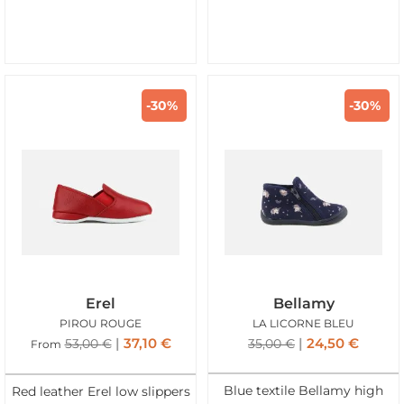
-30%
-30%
Erel
Bellamy
PIROU ROUGE
LA LICORNE BLEU
37,10
€
24,50
€
53,00
€
35,00
€
From
Blue textile Bellamy high
Red leather Erel low slippers