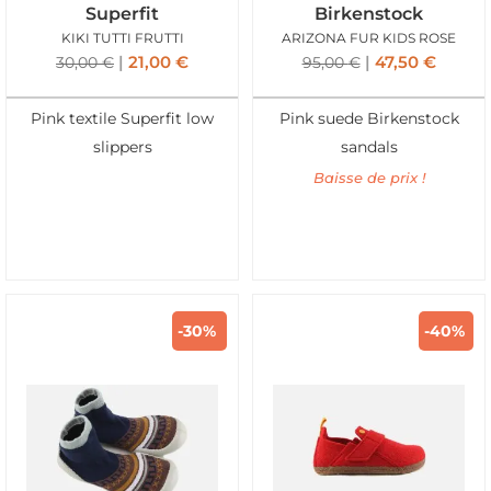
Superfit
Birkenstock
KIKI TUTTI FRUTTI
ARIZONA FUR KIDS ROSE
21,00
€
47,50
€
30,00
€
95,00
€
Pink textile Superfit low
Pink suede Birkenstock
slippers
sandals
Baisse de prix !
-30%
-40%