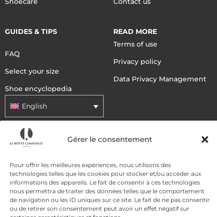
Shoecare
Contact us
GUIDES & TIPS
READ MORE
Terms of use
FAQ
Privacy policy
Select your size
Data Privacy Management
Shoe encyclopedia
English
Gérer le consentement
DELIVERY METHODS
Pour offrir les meilleures expériences, nous utilisons des
PAYMENT METHODS
technologies telles que les cookies pour stocker et/ou accéder aux
informations des appareils. Le fait de consentir à ces technologies
nous permettra de traiter des données telles que le comportement
de navigation ou les ID uniques sur ce site. Le fait de ne pas consentir
ou de retirer son consentement peut avoir un effet négatif sur