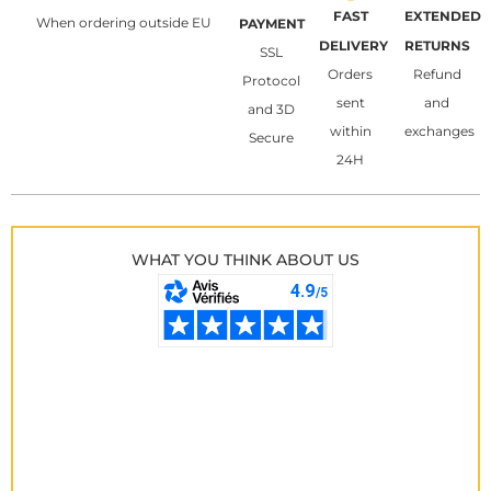
FAST
EXTENDED
When ordering outside EU
PAYMENT
DELIVERY
RETURNS
SSL
Orders
Refund
Protocol
sent
and
and 3D
within
exchanges
Secure
24H
WHAT YOU THINK ABOUT US