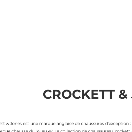
CROCKETT &
tt & Jones est une marque anglaise de chaussures d’exception : d
rque chausse du 39 au 47. La collection de chaussures Crockett &