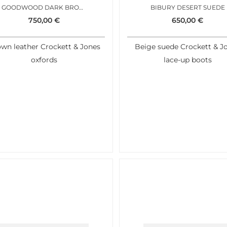
GOODWOOD DARK BROWN
BIBURY DESERT SUEDE
750,00
€
650,00
€
wn leather Crockett & Jones
Beige suede Crockett & J
oxfords
lace-up boots