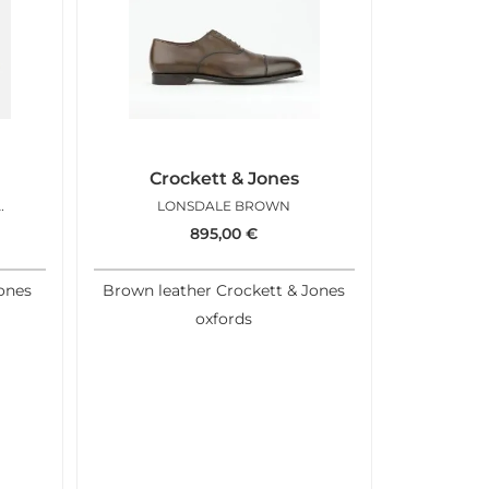
Crockett & Jones
OLO BROWN SUEDE
LONSDALE BROWN
895,00
€
ones
Brown leather Crockett & Jones
oxfords