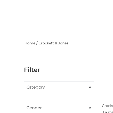
Home
/ Crockett & Jones
Filter
Category
Crocke
Gender
La ma