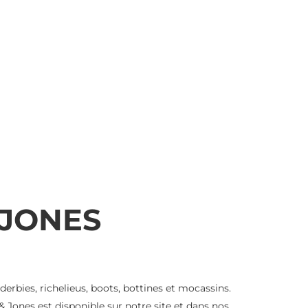
 JONES
erbies, richelieus, boots, bottines et mocassins.
 Jones est disponible sur notre site et dans nos