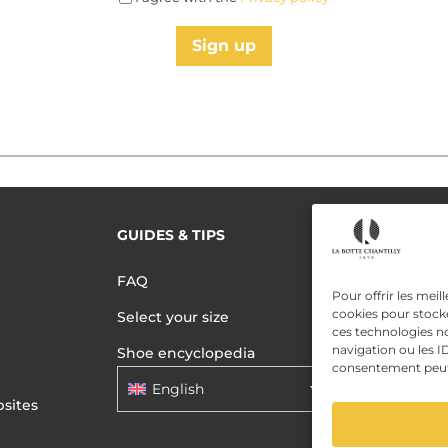
Sign up
GUIDES & TIPS
READ MORE
Terms of use
FAQ
Privacy polic
Pour offrir les meil
cookies pour stocke
Select your size
Data Privac
ces technologies n
navigation ou les ID
Shoe encyclopedia
consentement peut a
English
sites