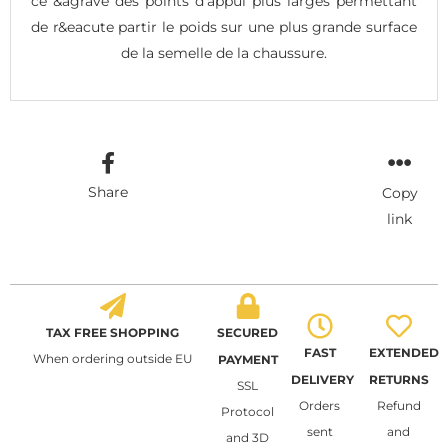
ce &agrave des points d’appui plus larges permettant
de r&eacute partir le poids sur une plus grande surface
de la semelle de la chaussure.
Share
Copy
link
TAX FREE SHOPPING
SECURED
FAST
EXTENDED
When ordering outside EU
PAYMENT
DELIVERY
RETURNS
SSL
Orders
Refund
Protocol
sent
and
and 3D