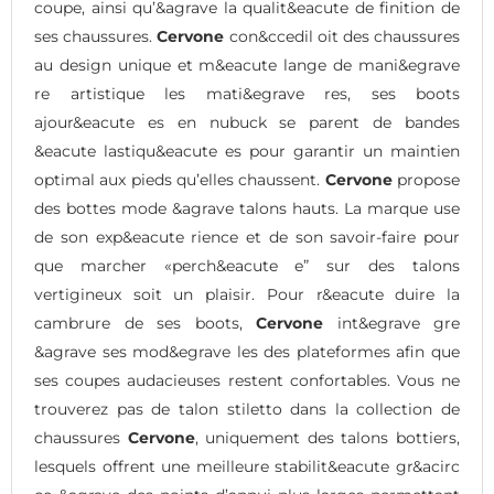
coupe, ainsi qu’&agrave la qualit&eacute de finition de
ses chaussures.
Cervone
con&ccedil oit des chaussures
au design unique et m&eacute lange de mani&egrave
re artistique les mati&egrave res, ses boots
ajour&eacute es en nubuck se parent de bandes
&eacute lastiqu&eacute es pour garantir un maintien
optimal aux pieds qu’elles chaussent.
Cervone
propose
des bottes mode &agrave talons hauts. La marque use
de son exp&eacute rience et de son savoir-faire pour
que marcher «perch&eacute e” sur des talons
vertigineux soit un plaisir. Pour r&eacute duire la
cambrure de ses boots,
Cervone
int&egrave gre
&agrave ses mod&egrave les des plateformes afin que
ses coupes audacieuses restent confortables. Vous ne
trouverez pas de talon stiletto dans la collection de
chaussures
Cervone
, uniquement des talons bottiers,
lesquels offrent une meilleure stabilit&eacute gr&acirc