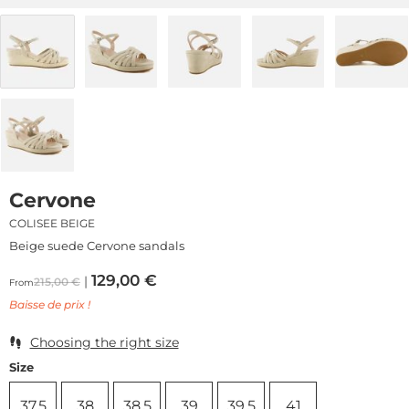
Cervone
COLISEE BEIGE
Beige suede Cervone sandals
129,00
€
215,00
€
From
Baisse de prix !
Choosing the right size
Size
37,5
38
38,5
39
39,5
41