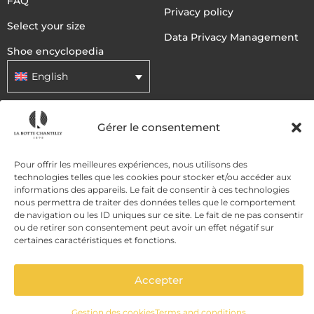
FAQ
Privacy policy
Select your size
Data Privacy Management
Shoe encyclopedia
English
DELIVERY METHODS
Gérer le consentement
Pour offrir les meilleures expériences, nous utilisons des
PAYMENT METHODS
technologies telles que les cookies pour stocker et/ou accéder aux
informations des appareils. Le fait de consentir à ces technologies
nous permettra de traiter des données telles que le comportement
de navigation ou les ID uniques sur ce site. Le fait de ne pas consentir
ou de retirer son consentement peut avoir un effet négatif sur
certaines caractéristiques et fonctions.
Accepter
ADD TO CART
Gestion des cookies
Terms and conditions