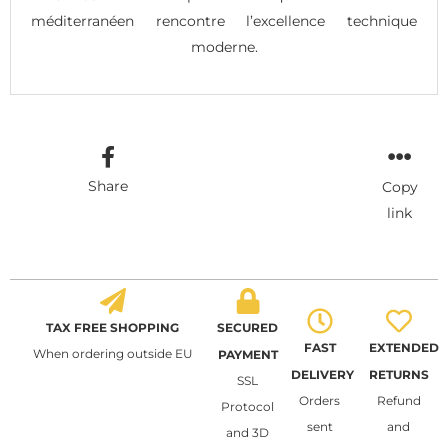
méditerranéen rencontre l’excellence technique
moderne.
Share
Copy
link
TAX FREE SHOPPING
SECURED
FAST
EXTENDED
When ordering outside EU
PAYMENT
DELIVERY
RETURNS
SSL
Orders
Refund
Protocol
sent
and
and 3D