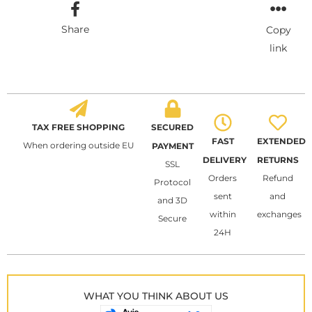
Share
Copy
link
TAX FREE SHOPPING
SECURED
FAST
EXTENDED
When ordering outside EU
PAYMENT
DELIVERY
RETURNS
SSL
Orders
Refund
Protocol
sent
and
and 3D
within
exchanges
Secure
24H
WHAT YOU THINK ABOUT US