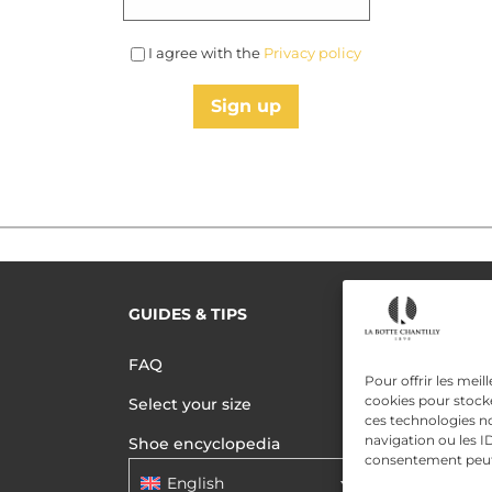
I agree with the
Privacy policy
Sign up
GUIDES & TIPS
READ MORE
Terms of use
FAQ
Pour offrir les meil
Privacy polic
cookies pour stocke
Select your size
ces technologies n
Data Privac
navigation ou les ID
Shoe encyclopedia
consentement peut a
English