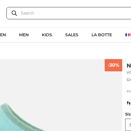
EN
MEN
KIDS
SALES
LA BOTTE
-30%
N
V
Gr
6
Si