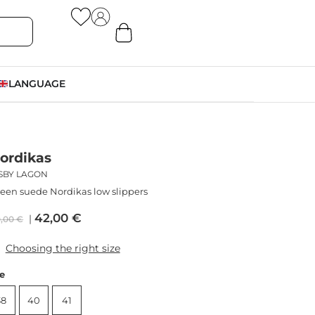
LANGUAGE
ordikas
ISBY LAGON
een suede Nordikas low slippers
42,00
€
0,00
€
Choosing the right size
ze
38
40
41