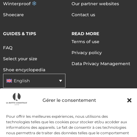
Winterproof
Our partner websites
Shoecare
Contact us
GUIDES & TIPS
READ MORE
Terms of use
FAQ
Privacy policy
Select your size
Data Privacy Management
Shoe encyclopedia
English
Gérer le consentement
DELIVERY METHODS
Pour offrir les meilleures expériences, nous utilisons des
technologies telles que les cookies pour stocker et/ou accéder aux
PAYMENT METHODS
informations des appareils. Le fait de consentir à ces technologies
nous permettra de traiter des données telles que le comportement