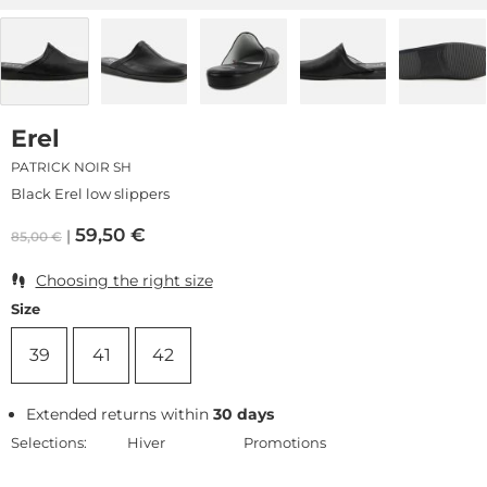
Erel
PATRICK NOIR SH
Black Erel low slippers
59,50
€
85,00
€
Choosing the right size
Size
39
41
42
Extended returns within
30 days
Selections:
Hiver
Promotions