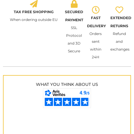
TAX FREE SHOPPING
SECURED
FAST
EXTENDED
When ordering outside EU
PAYMENT
DELIVERY
RETURNS
SSL
Orders
Refund
Protocol
sent
and
and 3D
within
exchanges
Secure
24H
WHAT YOU THINK ABOUT US