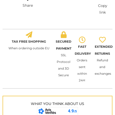
Share
Copy
link
TAX FREE SHOPPING
SECURED
FAST
EXTENDED
When ordering outside EU
PAYMENT
DELIVERY
RETURNS
SSL
Orders
Refund
Protocol
sent
and
and 3D
within
exchanges
Secure
24H
WHAT YOU THINK ABOUT US