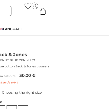
LANGUAGE
ack & Jones
LENNY BLUE DENIM L32
ue cotton Jack & Jones trousers
30,00
€
40,00
€
om
isse de prix !
Choosing the right size
ze