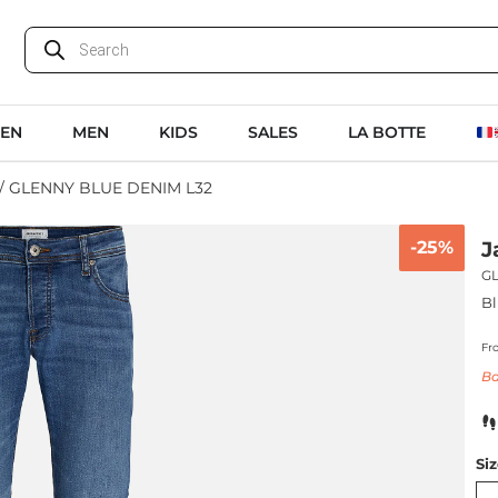
EN
MEN
KIDS
SALES
LA BOTTE
/ GLENNY BLUE DENIM L32
-25%
J
G
Bl
Fr
Ba
Si