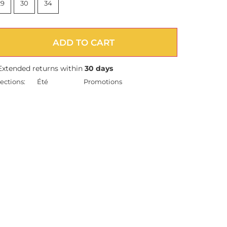
29
30
34
ADD TO CART
Extended returns within
30 days
ections:
Été
Promotions