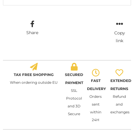
Share
Copy
link
TAX FREE SHOPPING
SECURED
FAST
EXTENDED
When ordering outside EU
PAYMENT
DELIVERY
RETURNS
SSL
Orders
Refund
Protocol
sent
and
and 3D
within
exchanges
Secure
24H