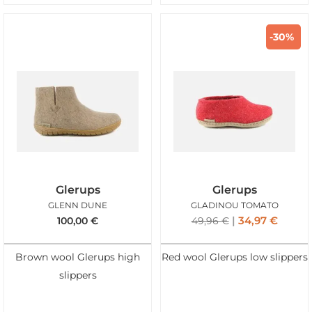
-30%
Glerups
Glerups
GLENN DUNE
GLADINOU TOMATO
34,97
€
100,00
€
49,96
€
Brown wool Glerups high
Red wool Glerups low slippers
slippers