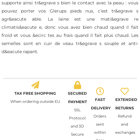
supporte ainsi tr&egrave s bien le contact avec la peau : vous
pouvez porter vos Glerups pieds nus, c’est tr&egrave s
agr&eacute able. La laine est une mati&egrave re
climatis&eacute e, donc vous avez bien chaud quand il fait
froid et vous &ecirc tes au frais quand il fait plus chaud. Les
semelles sont en cuir de veau tr&egrave s souple et anti-
d&eacute rapant.
TAX FREE SHOPPING
SECURED
FAST
EXTENDED
When ordering outside EU
PAYMENT
DELIVERY
RETURNS
SSL
Orders
Refund
Protocol
sent
and
and 3D
within
exchanges
Secure