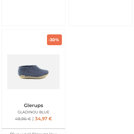
-30%
Glerups
GLADINOU BLUE
34,97
€
49,96
€