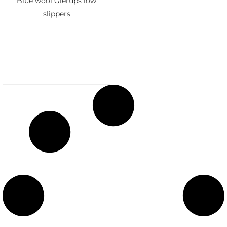
Blue wool Glerups low
slippers