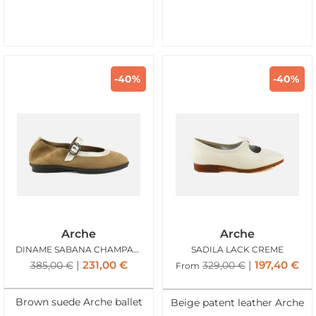
-40%
-40%
Arche
Arche
DINAME SABANA CHAMPAGNE
SADILA LACK CREME
231,00
€
197,40
€
385,00
€
329,00
€
From
Brown suede Arche ballet
Beige patent leather Arche