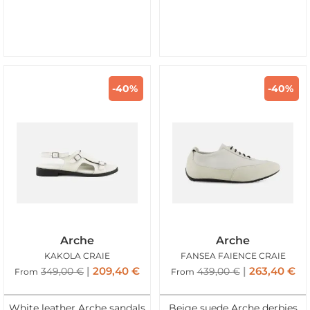
-40%
-40%
Arche
Arche
KAKOLA CRAIE
FANSEA FAIENCE CRAIE
209,40
€
263,40
€
349,00
€
439,00
€
From
From
White leather Arche sandals
Beige suede Arche derbies