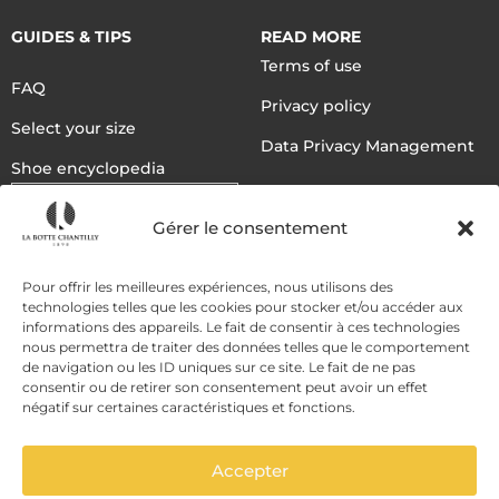
GUIDES & TIPS
READ MORE
Terms of use
FAQ
Privacy policy
Select your size
Data Privacy Management
Shoe encyclopedia
English
Gérer le consentement
DELIVERY METHODS
Pour offrir les meilleures expériences, nous utilisons des
technologies telles que les cookies pour stocker et/ou accéder aux
informations des appareils. Le fait de consentir à ces technologies
nous permettra de traiter des données telles que le comportement
PAYMENT METHODS
de navigation ou les ID uniques sur ce site. Le fait de ne pas
consentir ou de retirer son consentement peut avoir un effet
négatif sur certaines caractéristiques et fonctions.
Accepter