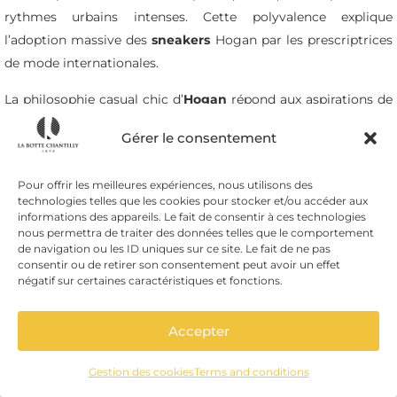
rythmes urbains intenses. Cette polyvalence explique
l’adoption massive des
sneakers
Hogan par les prescriptrices
de mode internationales.
La philosophie casual chic d’
Hogan
répond aux aspirations de
la femme moderne qui refuse de choisir entre confort et
Gérer le consentement
élégance. Ces
baskets
s’harmonisent naturellement avec des
tailleurs, des robes, des tenues décontractées, créant des looks
Pour offrir les meilleures expériences, nous utilisons des
urbains contemporains. Cette adaptabilité stylistique
technologies telles que les cookies pour stocker et/ou accéder aux
maximise la rentabilité vestimentaire de chaque paire de
informations des appareils. Le fait de consentir à ces technologies
nous permettra de traiter des données telles que le comportement
sneakers Hogan.
de navigation ou les ID uniques sur ce site. Le fait de ne pas
consentir ou de retirer son consentement peut avoir un effet
Innovation durable et responsabilité
négatif sur certaines caractéristiques et fonctions.
environnementale
Accepter
Hogan
développe progressivement des gammes éco-
Gestion des cookies
Terms and conditions
responsables qui intègrent des matériaux recyclés et des