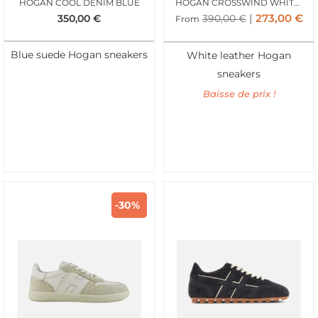
HOGAN COOL DENIM BLUE
HOGAN CROSSWIND WHITE TAN
273,00
€
350,00
€
390,00
€
From
Blue suede Hogan sneakers
White leather Hogan
sneakers
Baisse de prix !
-30%