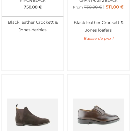
RIPON BLACK
GRANTHAM 2 BLACK
511,00
€
750,00
€
730,00
€
From
Black leather Crockett &
Black leather Crockett &
Jones derbies
Jones loafers
Baisse de prix !