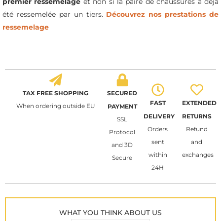
premier ressemelage
et non si la paire de chaussures a déjà
été ressemelée par un tiers.
Découvrez nos prestations de
ressemelage
TAX FREE SHOPPING
SECURED
FAST
EXTENDED
When ordering outside EU
PAYMENT
DELIVERY
RETURNS
SSL
Orders
Refund
Protocol
sent
and
and 3D
within
exchanges
Secure
24H
WHAT YOU THINK ABOUT US