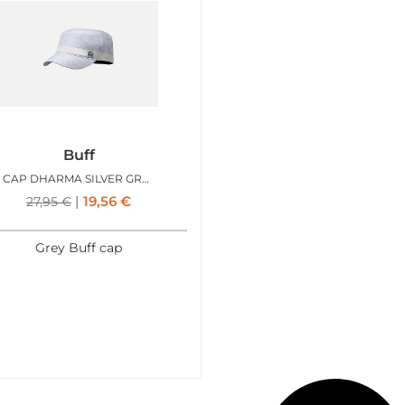
Buff
CAP DHARMA SILVER GREY
19,56
€
27,95
€
Grey Buff cap