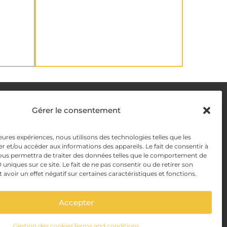
DELIVERY METHODS
Gérer le consentement
y
leures expériences, nous utilisons des technologies telles que les
PAYMENT METHODS
r et/ou accéder aux informations des appareils. Le fait de consentir à
y Management
ous permettra de traiter des données telles que le comportement de
 uniques sur ce site. Le fait de ne pas consentir ou de retirer son
voir un effet négatif sur certaines caractéristiques et fonctions.
Accepter
Gestion des cookies
Terms and conditions