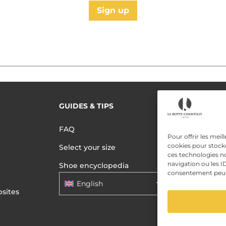
Sign up
GUIDES & TIPS
READ MORE
Terms of use
FAQ
Privacy polic
Pour offrir les meil
cookies pour stocke
Select your size
Data Privac
ces technologies n
navigation ou les ID
Shoe encyclopedia
consentement peut a
English
sites