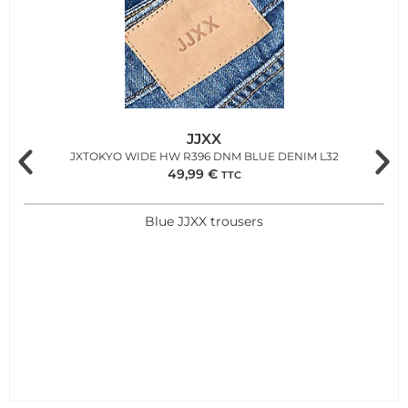
JJXX
JXTOKYO WIDE HW R396 DNM BLUE DENIM L32
49,99
€
TTC
Blue JJXX trousers