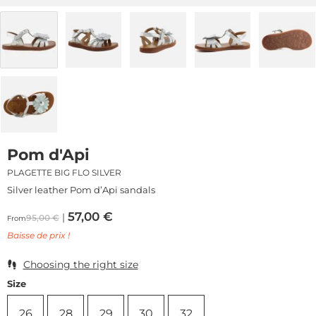
Pom d'Api
PLAGETTE BIG FLO SILVER
Silver leather Pom d’Api sandals
57,00
€
95,00
€
From
Baisse de prix !
Choosing the right size
Size
26
28
29
30
32