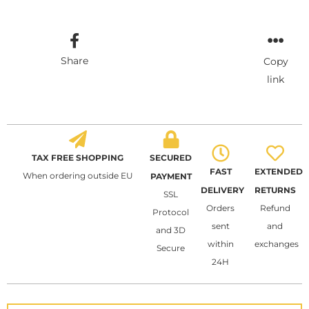
Share
Copy
link
TAX FREE SHOPPING
SECURED
FAST
EXTENDED
When ordering outside EU
PAYMENT
DELIVERY
RETURNS
SSL
Orders
Refund
Protocol
sent
and
and 3D
within
exchanges
Secure
24H