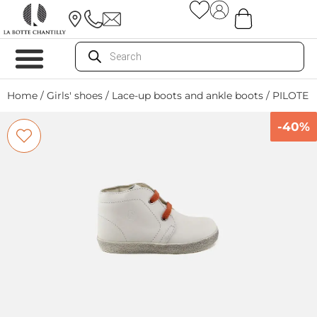
Home
/
Girls' shoes
/
Lace-up boots and ankle boots
/ PILOTE 
-40%