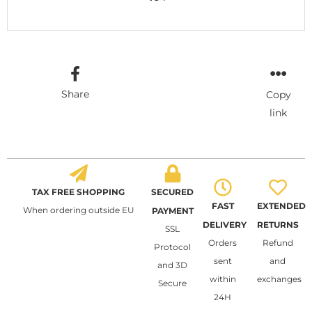
Share
Copy
link
TAX FREE SHOPPING
SECURED
FAST
EXTENDED
When ordering outside EU
PAYMENT
DELIVERY
RETURNS
SSL
Orders
Refund
Protocol
sent
and
and 3D
within
exchanges
Secure
24H