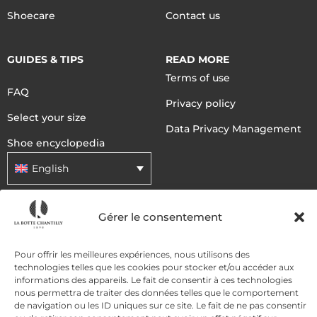
Shoecare
Contact us
GUIDES & TIPS
READ MORE
Terms of use
FAQ
Privacy policy
Select your size
Data Privacy Management
Shoe encyclopedia
English
Gérer le consentement
DELIVERY METHODS
Pour offrir les meilleures expériences, nous utilisons des
PAYMENT METHODS
technologies telles que les cookies pour stocker et/ou accéder aux
informations des appareils. Le fait de consentir à ces technologies
nous permettra de traiter des données telles que le comportement
de navigation ou les ID uniques sur ce site. Le fait de ne pas consentir