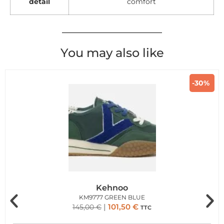
detail
comfort
You may also like
-30%
Kehnoo
KM9777 GREEN BLUE
101,50
€
145,00
€
TTC