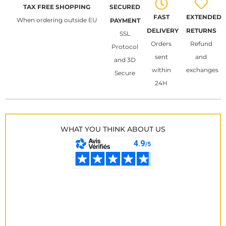
TAX FREE SHOPPING
SECURED
FAST
EXTENDED
When ordering outside EU
PAYMENT
DELIVERY
RETURNS
SSL
Orders
Refund
Protocol
sent
and
and 3D
within
exchanges
Secure
24H
WHAT YOU THINK ABOUT US