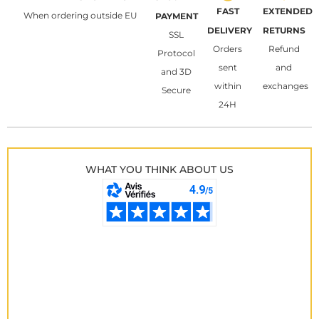
FAST
EXTENDED
When ordering outside EU
PAYMENT
DELIVERY
RETURNS
SSL
Orders
Refund
Protocol
sent
and
and 3D
within
exchanges
Secure
24H
WHAT YOU THINK ABOUT US