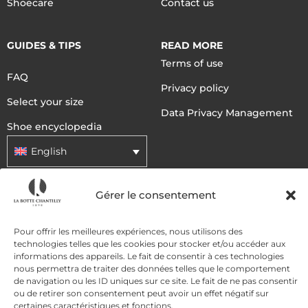
Shoecare
Contact us
GUIDES & TIPS
READ MORE
Terms of use
FAQ
Privacy policy
Select your size
Data Privacy Management
Shoe encyclopedia
English
Gérer le consentement
DELIVERY METHODS
Pour offrir les meilleures expériences, nous utilisons des
technologies telles que les cookies pour stocker et/ou accéder aux
PAYMENT METHODS
informations des appareils. Le fait de consentir à ces technologies
nous permettra de traiter des données telles que le comportement
de navigation ou les ID uniques sur ce site. Le fait de ne pas consentir
ou de retirer son consentement peut avoir un effet négatif sur
certaines caractéristiques et fonctions.