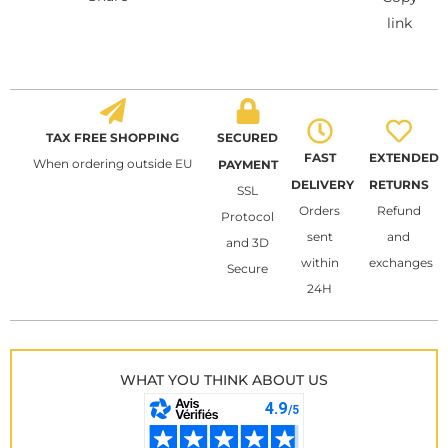
link
TAX FREE SHOPPING
SECURED
FAST
EXTENDED
When ordering outside EU
PAYMENT
DELIVERY
RETURNS
SSL
Orders
Refund
Protocol
sent
and
and 3D
within
exchanges
Secure
24H
WHAT YOU THINK ABOUT US