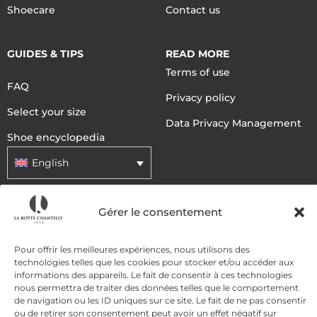
Shoecare
Contact us
GUIDES & TIPS
READ MORE
Terms of use
FAQ
Privacy policy
Select your size
Data Privacy Management
Shoe encyclopedia
English
Gérer le consentement
DELIVERY METHODS
Pour offrir les meilleures expériences, nous utilisons des
PAYMENT METHODS
technologies telles que les cookies pour stocker et/ou accéder aux
informations des appareils. Le fait de consentir à ces technologies
nous permettra de traiter des données telles que le comportement
de navigation ou les ID uniques sur ce site. Le fait de ne pas consentir
ou de retirer son consentement peut avoir un effet négatif sur