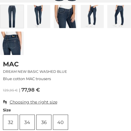
MAC
DREAM NEW BASIC WASHED BLUE
Blue cotton MAC trousers
77,98
€
129,95
€
Choosing the right size
Size
32
34
36
40