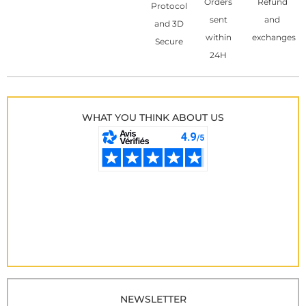
Orders
Refund
Protocol
sent
and
and 3D
within
exchanges
Secure
24H
WHAT YOU THINK ABOUT US
NEWSLETTER