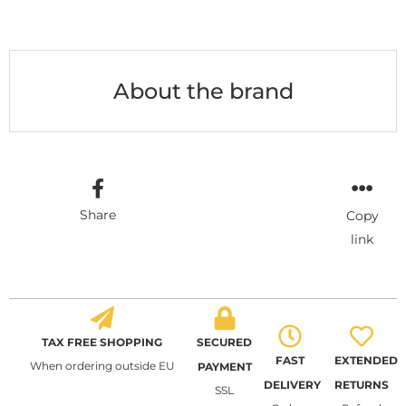
About the brand
Share
Copy
link
TAX FREE SHOPPING
SECURED
FAST
EXTENDED
When ordering outside EU
PAYMENT
DELIVERY
RETURNS
SSL