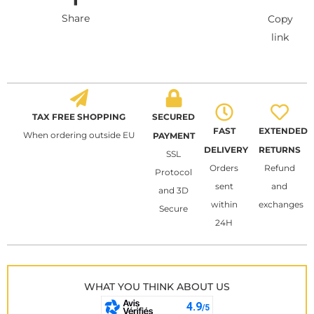
Share
Copy
link
TAX FREE SHOPPING
SECURED
FAST
EXTENDED
When ordering outside EU
PAYMENT
DELIVERY
RETURNS
SSL
Orders
Refund
Protocol
sent
and
and 3D
within
exchanges
Secure
24H
WHAT YOU THINK ABOUT US