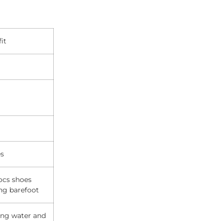
it
s
ocs shoes
ng barefoot
ning water and