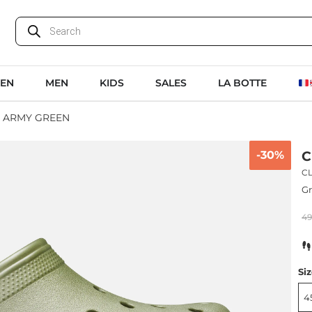
EN
MEN
KIDS
SALES
LA BOTTE
G ARMY GREEN
-30%
C
C
Gr
4
Si
4