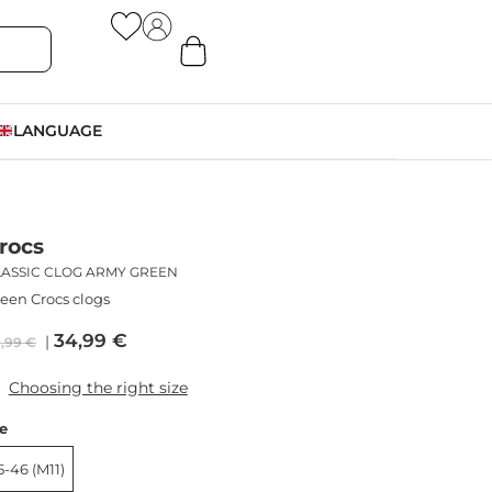
LANGUAGE
rocs
LASSIC CLOG ARMY GREEN
een Crocs clogs
34,99
€
9,99
€
Choosing the right size
ze
5-46 (M11)