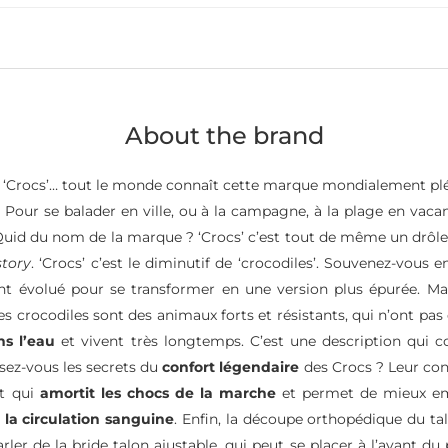
About the brand
‘Crocs’… tout le monde connaît cette marque mondialement plé
 Pour se balader en ville, ou à la campagne, à la plage en vaca
Quid du nom de la marque ? ‘Crocs’ c’est tout de même un drôl
story
. ‘Crocs’ c’est le diminutif de ‘crocodiles’. Souvenez-vous
ent évolué pour se transformer en une version plus épurée. M
 crocodiles sont des animaux forts et résistants, qui n’ont pas 
ns l’eau
et vivent très longtemps. C’est une description qui 
sez-vous les secrets du
confort légendaire
des Crocs ? Leur con
rt qui
amortit les chocs de la marche
et permet de mieux emb
 la circulation sanguine
. Enfin, la découpe orthopédique du ta
rler de la bride talon ajustable, qui peut se placer à l’avant du