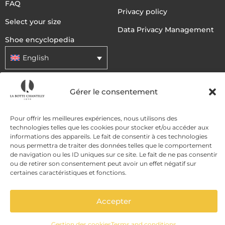
FAQ
Privacy policy
Select your size
Data Privacy Management
Shoe encyclopedia
English
Gérer le consentement
DELIVERY METHODS
Pour offrir les meilleures expériences, nous utilisons des
PAYMENT METHODS
technologies telles que les cookies pour stocker et/ou accéder aux
informations des appareils. Le fait de consentir à ces technologies
nous permettra de traiter des données telles que le comportement
de navigation ou les ID uniques sur ce site. Le fait de ne pas consentir
ou de retirer son consentement peut avoir un effet négatif sur
certaines caractéristiques et fonctions.
Accepter
ADD TO CART
Gestion des cookies
Terms and conditions