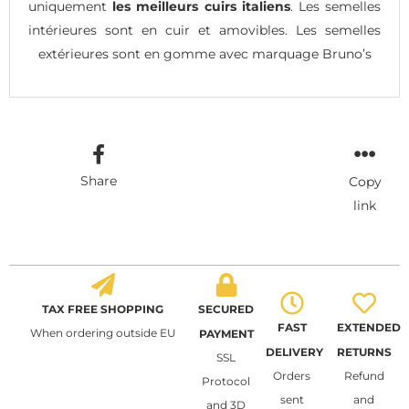
uniquement
les meilleurs cuirs italiens
. Les semelles
intérieures sont en cuir et amovibles. Les semelles
extérieures sont en gomme avec marquage Bruno’s
Share
Copy
link
TAX FREE SHOPPING
SECURED
FAST
EXTENDED
When ordering outside EU
PAYMENT
DELIVERY
RETURNS
SSL
Orders
Refund
Protocol
sent
and
and 3D