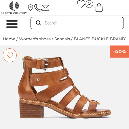
Home
/
Women's shoes
/
Sandals
/ BLANES BUCKLE BRANDY
-40%