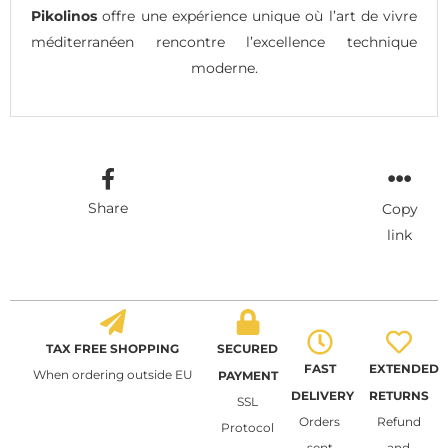
Pikolinos
offre une expérience unique où l’art de vivre
méditerranéen rencontre l’excellence technique
moderne.
Share
Copy
link
TAX FREE SHOPPING
SECURED
FAST
EXTENDED
When ordering outside EU
PAYMENT
DELIVERY
RETURNS
SSL
Orders
Refund
Protocol
sent
and