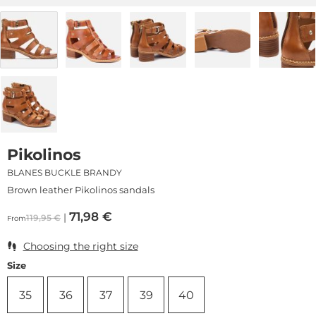
Pikolinos
BLANES BUCKLE BRANDY
Brown leather Pikolinos sandals
71,98
€
119,95
€
From
Choosing the right size
Size
35
36
37
39
40