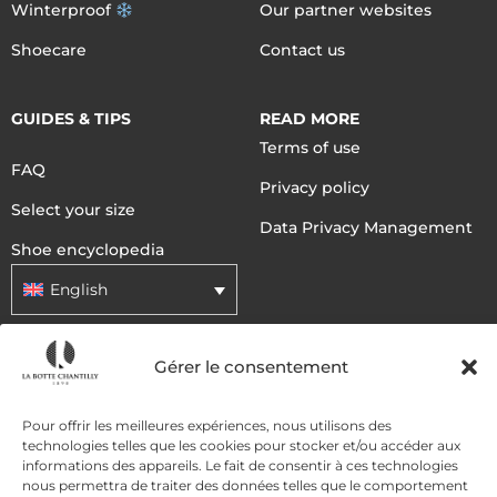
Winterproof
Our partner websites
Shoecare
Contact us
GUIDES & TIPS
READ MORE
Terms of use
FAQ
Privacy policy
Select your size
Data Privacy Management
Shoe encyclopedia
English
Gérer le consentement
DELIVERY METHODS
Pour offrir les meilleures expériences, nous utilisons des
PAYMENT METHODS
technologies telles que les cookies pour stocker et/ou accéder aux
informations des appareils. Le fait de consentir à ces technologies
nous permettra de traiter des données telles que le comportement