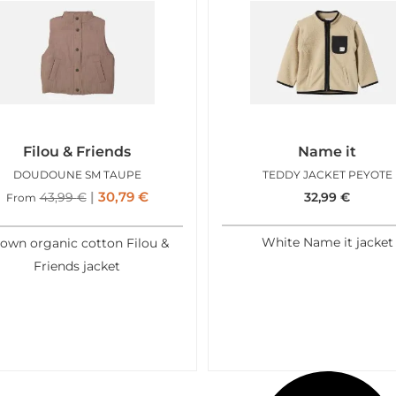
Filou & Friends
Name it
DOUDOUNE SM TAUPE
TEDDY JACKET PEYOTE
30,79
€
43,99
€
32,99
€
From
White Name it jacket
own organic cotton Filou &
Friends jacket