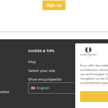
Sign up
GUIDES & TIPS
READ MORE
Terms of use
FAQ
Privacy polic
Pour offrir les meil
cookies pour stocke
Select your size
Data Privac
ces technologies n
navigation ou les ID
Shoe encyclopedia
consentement peut a
English
sites