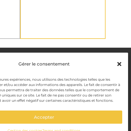
DELIVERY METHODS
Gérer le consentement
y
leures expériences, nous utilisons des technologies telles que les
PAYMENT METHODS
r et/ou accéder aux informations des appareils. Le fait de consentir à
y Management
ous permettra de traiter des données telles que le comportement de
 uniques sur ce site. Le fait de ne pas consentir ou de retirer son
voir un effet négatif sur certaines caractéristiques et fonctions.
Accepter
Gestion des cookies
Terms and conditions