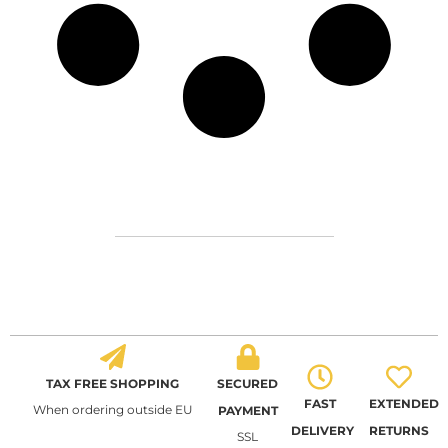
TAX FREE SHOPPING
SECURED
FAST
EXTENDED
When ordering outside EU
PAYMENT
DELIVERY
RETURNS
SSL