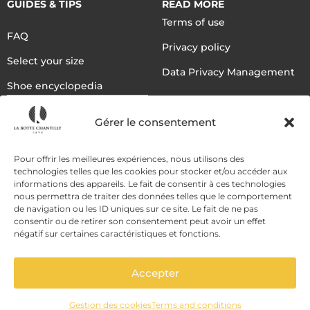
GUIDES & TIPS
READ MORE
Terms of use
FAQ
Privacy policy
Select your size
Data Privacy Management
Shoe encyclopedia
English
Gérer le consentement
DELIVERY METHODS
Pour offrir les meilleures expériences, nous utilisons des
technologies telles que les cookies pour stocker et/ou accéder aux
informations des appareils. Le fait de consentir à ces technologies
nous permettra de traiter des données telles que le comportement
PAYMENT METHODS
de navigation ou les ID uniques sur ce site. Le fait de ne pas
consentir ou de retirer son consentement peut avoir un effet
négatif sur certaines caractéristiques et fonctions.
Accepter
Gestion des cookies
Terms and conditions