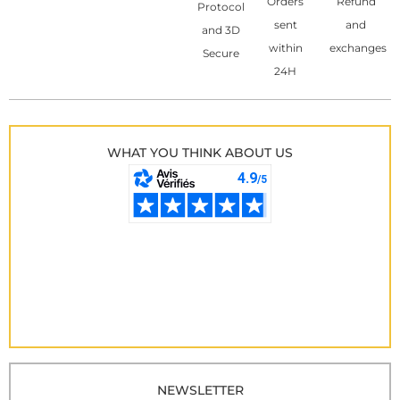
Orders
Refund
Protocol
sent
and
and 3D
within
exchanges
Secure
24H
WHAT YOU THINK ABOUT US
NEWSLETTER