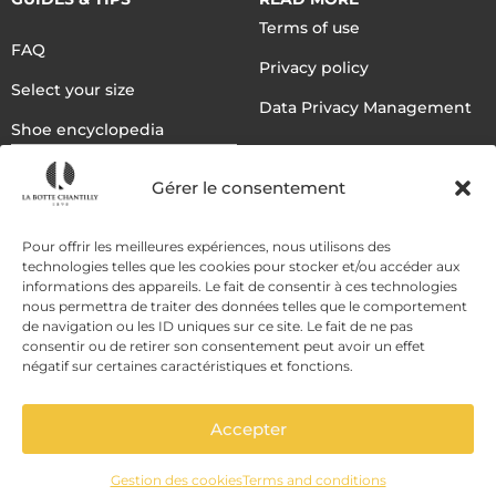
Terms of use
FAQ
Privacy policy
Select your size
Data Privacy Management
Shoe encyclopedia
English
Gérer le consentement
DELIVERY METHODS
Pour offrir les meilleures expériences, nous utilisons des
technologies telles que les cookies pour stocker et/ou accéder aux
informations des appareils. Le fait de consentir à ces technologies
nous permettra de traiter des données telles que le comportement
PAYMENT METHODS
de navigation ou les ID uniques sur ce site. Le fait de ne pas
consentir ou de retirer son consentement peut avoir un effet
négatif sur certaines caractéristiques et fonctions.
Accepter
Gestion des cookies
Terms and conditions