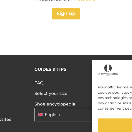
Sign up
GUIDES & TIPS
READ MORE
Terms of use
FAQ
Privacy polic
Pour offrir les meil
cookies pour stocke
Select your size
Data Privac
ces technologies n
navigation ou les ID
Shoe encyclopedia
consentement peut a
English
sites