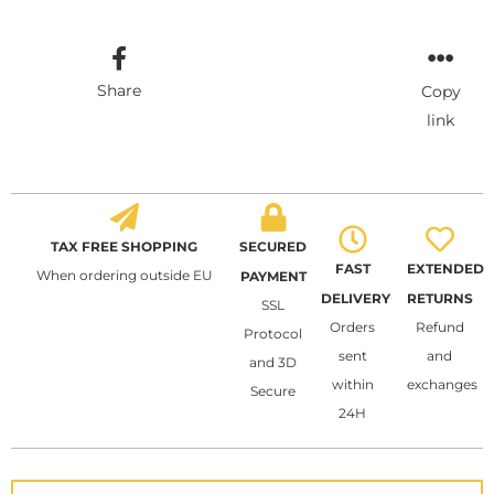
Share
Copy
link
TAX FREE SHOPPING
SECURED
FAST
EXTENDED
When ordering outside EU
PAYMENT
DELIVERY
RETURNS
SSL
Orders
Refund
Protocol
sent
and
and 3D
within
exchanges
Secure
24H