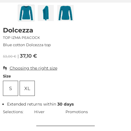
Dolcezza
TOP IZMA PEACOCK
Blue cotton Dolcezza top
37,10
€
53,00
€
Choosing the right size
Size
S
XL
Extended returns within
30 days
Selections:
Hiver
Promotions