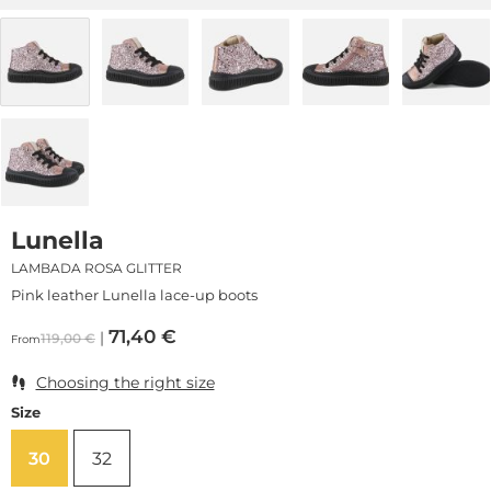
Lunella
LAMBADA ROSA GLITTER
Pink leather Lunella lace-up boots
71,40
€
119,00
€
From
Choosing the right size
Size
30
32