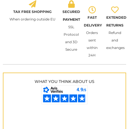
TAX FREE SHOPPING
SECURED
FAST
EXTENDED
When ordering outside EU
PAYMENT
DELIVERY
RETURNS
SSL
Orders
Refund
Protocol
sent
and
and 3D
within
exchanges
Secure
24H
WHAT YOU THINK ABOUT US