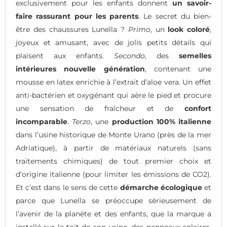
exclusivement pour les enfants donnent
un savoir-
faire rassurant pour les parents
. Le secret du bien-
être des chaussures Lunella ?
Primo
, un
look coloré
,
joyeux et amusant, avec de jolis petits détails qui
plaisent aux enfants.
Secondo
, des
semelles
intérieures nouvelle génération
, contenant une
mousse en latex enrichie à l’extrait d’aloe vera. Un effet
anti-bactérien et oxygénant qui aère le pied et procure
une sensation de fraîcheur et de
confort
incomparable
.
Terzo
, une
production 100% italienne
dans l’usine historique de Monte Urano (près de la mer
Adriatique), à partir de matériaux naturels (sans
traitements chimiques) de tout premier choix et
d’origine italienne (pour limiter les émissions de CO2).
Et c’est dans le sens de cette
démarche écologique
et
parce que Lunella se préoccupe sérieusement de
l’avenir de la planète et des enfants, que la marque a
installé sur le toit de son usine, des panneaux solaires,