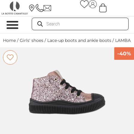
Home
/
Girls' shoes
/
Lace-up boots and ankle boots
/ LAMBAD
-40%