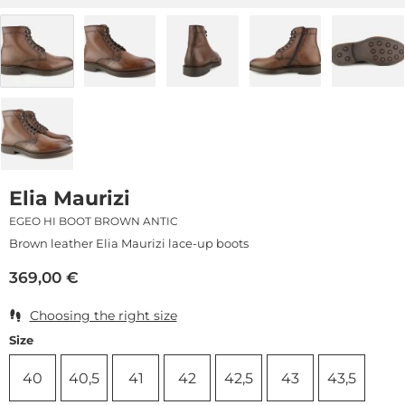
Elia Maurizi
EGEO HI BOOT BROWN ANTIC
Brown leather Elia Maurizi lace-up boots
369,00
€
Choosing the right size
Size
40
40,5
41
42
42,5
43
43,5