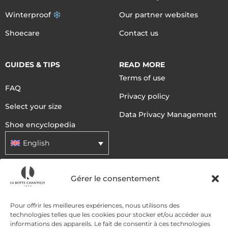
Winterproof
Our partner websites
Shoecare
Contact us
GUIDES & TIPS
READ MORE
Terms of use
FAQ
Privacy policy
Select your size
Data Privacy Management
Shoe encyclopedia
English
Gérer le consentement
DELIVERY METHODS
Pour offrir les meilleures expériences, nous utilisons des
PAYMENT METHODS
technologies telles que les cookies pour stocker et/ou accéder aux
informations des appareils. Le fait de consentir à ces technologies