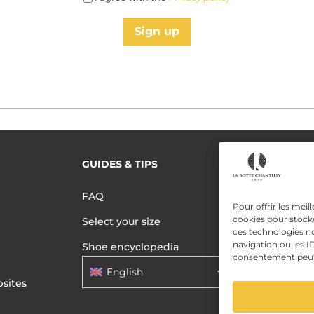
Sign up
GUIDES & TIPS
READ MORE
Terms of use
FAQ
Pour offrir les meil
Privacy polic
cookies pour stocke
Select your size
ces technologies n
Data Privac
navigation ou les ID
Shoe encyclopedia
consentement peut a
English
sites