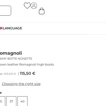
LANGUAGE
omagnoli
LEMY BOTTE NOISETTE
own leather Romagnoli high boots
115,50
€
165,00
€
om
Choosing the right size
ze
35
37
40