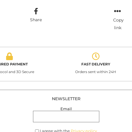
Share
Copy
link
URED PAYMENT
FAST DELIVERY
tocol and 3D Secure
Orders sent within 24H
NEWSLETTER
Email
I agree with the
Privacy policy